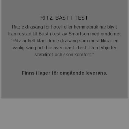
RITZ, BÄST I TEST
Ritz extrasäng för hotell eller hemmabruk har blivit
framröstad till Bäst i test av Smartson med omdömet
"Ritz är helt klart den extrasäng som mest liknar en
vanlig säng och blir även bäst i test. Den erbjuder
stabilitet och skön komfort."
Finns i lager för omgående leverans.
VARUMÄRKE OCH SAMARBETE
Vi har ett stort antal varumärke i vår portfölj. I tillägg till
dessa samarbetar vi även med ett antal välkända
varumärke såsom