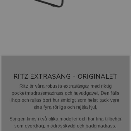
RITZ EXTRASÄNG - ORIGINALET
Ritz är våra robusta extrasängar med riktig
pocketmadrassmadrass och huvudgavel. Den fälls
ihop och rullas bort hur smidigt som helst tack vare
sina fyra rörliga och rejäla hjul.
Sängen finns i två olika modeller och har fina tillbehör
som överdrag, madrasskydd och bäddmadrass.